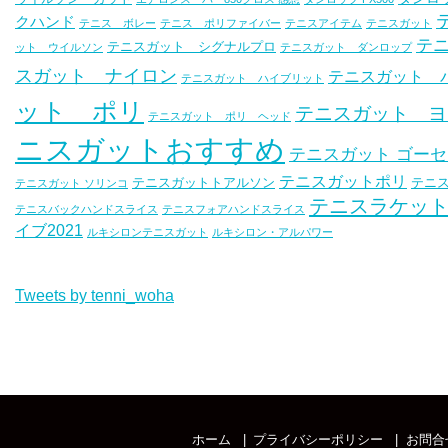
クハンド
テニス ボレー
テニス ポリファイバー
テニスアイテム
テニスガット
テ
テニスガット シグナルプロ
ット ウイルソン
テニスガット ダンロップ
スガット ナイロン
テニスガット 
テニスガット ハイブリット
ット ポリ
テニスガット ヨ
テニスガット ポリ ヘッド
ニスガットおすすめ
テニスガット ゴー
テニスガットポリ
テニスガットトアルソン
テニス
テニスガット ソリンコ
テニスラケッ
テニスバックハンドスライス
テニスフォアハンドスライス
イブ2021
ルキシロンテニスガット
ルキシロン・アルパワー
Tweets by tenni_woha
ホーム
プライバシーポリシー
お問合