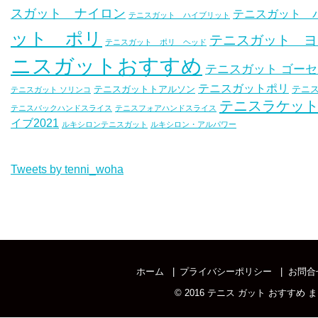
スガット ナイロン
テニスガット 
テニスガット ハイブリット
ット ポリ
テニスガット ヨ
テニスガット ポリ ヘッド
ニスガットおすすめ
テニスガット ゴー
テニスガットポリ
テニスガットトアルソン
テニス
テニスガット ソリンコ
テニスラケッ
テニスバックハンドスライス
テニスフォアハンドスライス
イブ2021
ルキシロンテニスガット
ルキシロン・アルパワー
Tweets by tenni_woha
ホーム
プライバシーポリシー
お問合
© 2016
テニス ガット おすすめ まと