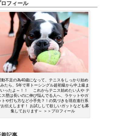
プロフィール
運動不足の為40歳になって、テニスをしっかり始め
てみたら、5年で草トーシングル超初級から中上級ま
でいったよ～！！ これからテニス始めたい人や テ
ニス歴は長いのに伸び悩んでる人へ、ラケットやガ
ットや打ち方など小手先？！の気づきを現在進行系
でお伝えします！ お試しして欲しいガットなども募
集しております～ ＞＞プロフィール
新着記事