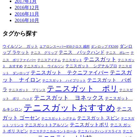
2017年1月
2016年12月
2016年11月
2016年10月
タグから探す
ダンロ
ウイルソン ガット
エアロンスーパー850クロス 感想
ダンロップ FX500
テニス バックハンド
ップ ラケット
テニス グリップ
テニス ボレー
テ
テニスガット
ニス ポリファイバー
テニスアイテム
テニスガット
テニスガッ
テニスガット シグナルプロ
ト おすすめ
テニスガット ウイルソン
テニスガ
テニスガ
テニスガット テクニファイバー
ット ダンロップ
ット ナイロン
テニスガット バボ
テニスガット ハイブリット
テニスガット ポリ
ラ
テニスガット プリンス
テニスガ
テニスガット ヨネックス
テニスガット
ット ポリ ヘッド
テニスガットおすすめ
テニス
ルキシロン
ガット ゴーセン
テニスガット スピン
テニスガット シグナム
テニスガ
テニスガットポリ
テニスガットトアルソン
テニス ガッ
ット ソリンコ
ト ポリ スピン
テニステクニカルコントロール
テニスバックハンドスライス
テニス