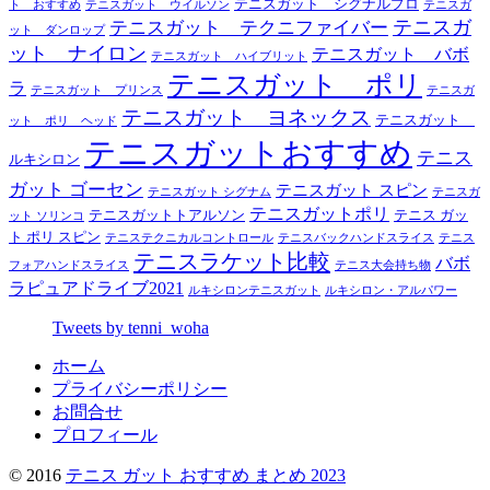
テニスガット シグナルプロ
ト おすすめ
テニスガット ウイルソン
テニスガ
テニスガ
テニスガット テクニファイバー
ット ダンロップ
ット ナイロン
テニスガット バボ
テニスガット ハイブリット
テニスガット ポリ
ラ
テニスガット プリンス
テニスガ
テニスガット ヨネックス
テニスガット
ット ポリ ヘッド
テニスガットおすすめ
テニス
ルキシロン
ガット ゴーセン
テニスガット スピン
テニスガット シグナム
テニスガ
テニスガットポリ
テニスガットトアルソン
テニス ガッ
ット ソリンコ
ト ポリ スピン
テニステクニカルコントロール
テニスバックハンドスライス
テニス
テニスラケット比較
バボ
フォアハンドスライス
テニス大会持ち物
ラピュアドライブ2021
ルキシロンテニスガット
ルキシロン・アルパワー
Tweets by tenni_woha
ホーム
プライバシーポリシー
お問合せ
プロフィール
© 2016
テニス ガット おすすめ まとめ 2023