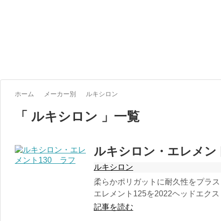
ホーム
メーカー別
ルキシロン
「 ルキシロン 」一覧
ルキシロン・エレメント
ルキシロン
柔らかポリガットに耐久性をプラス
エレメント125を2022ヘッドエクス
記事を読む