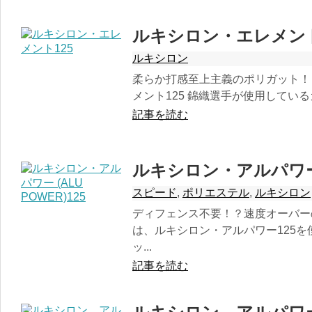
ルキシロン・エレメント
ルキシロン
柔らか打感至上主義のポリガット！
メント125 錦織選手が使用している
記事を読む
ルキシロン・アルパワー (
スピード
,
ポリエステル
,
ルキシロン
ディフェンス不要！？速度オーバー
は、ルキシロン・アルパワー125を
ッ...
記事を読む