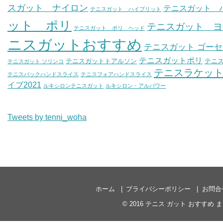
スガット ナイロン
テニスガット 
テニスガット ハイブリット
ット ポリ
テニスガット ヨ
テニスガット ポリ ヘッド
ニスガットおすすめ
テニスガット ゴー
テニスガットポリ
テニスガットトアルソン
テニス
テニスガット ソリンコ
テニスラケッ
テニスバックハンドスライス
テニスフォアハンドスライス
イブ2021
ルキシロンテニスガット
ルキシロン・アルパワー
Tweets by tenni_woha
ホーム
プライバシーポリシー
お問合
© 2016
テニス ガット おすすめ まと