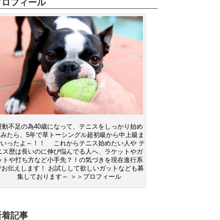
プロフィール
運動不足の為40歳になって、テニスをしっかり始め
てみたら、5年で草トーシングル超初級から中上級ま
でいったよ～！！ これからテニス始めたい人や テ
ニス歴は長いのに伸び悩んでる人へ、ラケットやガ
ットや打ち方など小手先？！の気づきを現在進行系
でお伝えします！ お試しして欲しいガットなども募
集しております～ ＞＞プロフィール
新着記事