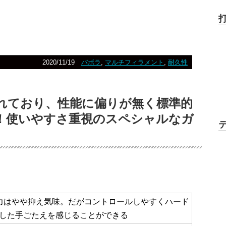
2020/11/19
バボラ
,
マルチフィラメント
,
耐久性
れており、性能に偏りが無く標準的
！使いやすさ重視のスペシャルなガ
は発力はやや抑え気味。だがコントロールしやすくハード
した手ごたえを感じることができる