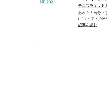
テニスラケット 
あれ？！自分上手っく
(グラビティ)M
記事を読む